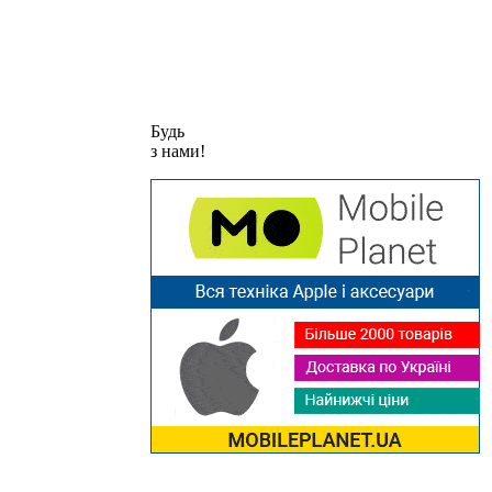
Будь
з нами!