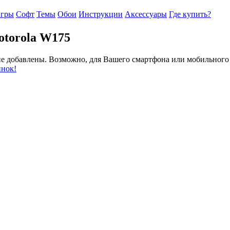
гры
Софт
Темы
Обои
Инструкции
Аксессуары
Где купить?
otorola W175
 не добавлены. Возможно, для Вашего смартфона или мобильного
инок!