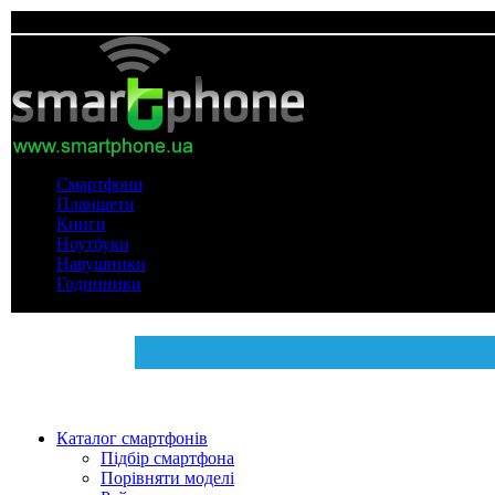
Смартфони
Планшети
Книги
Ноутбуки
Навушники
Годинники
Каталог смартфонів
Підбір смартфона
Порівняти моделі