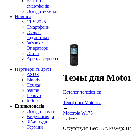
Рейтинг
смартфонів
Огляди техніки
Новини
CES 2025
Смартфони
Смарт-
годинники
Зв'язок /
Оператори
Статті
Аренда сервера
Партнери та друзі
ASUS
Темы для Motor
Bloody
Cougar
realme
Каталог телефонов
Lenovo
→
Infinix
Телефоны Motorola
Енциклопедія
→
Огляди і тести
Motorola W175
Видео-огляди
→
Темы
3D-огляди
Терміни
Отсутствует. Вес: 85 г. Размер: 1