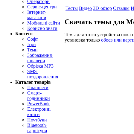
Оператори
Сервіс-центри
Тесты
Видео
3D-обзор
Отзывы
И
Інтернет-
магазини
Скачать темы для M
Мобильні сайти
Корисно знати
Контент
Темы для этого устройства пока
Софт
установка только
обоев или карт
Ігри
Теми
Зображення-
шпалери
Обрізка MP3
SMS-
поздоровлення
Каталог товарів
Планшети
Смарт-
годинники
PowerBank
Електронні
книги
Ноутбуки
Bluetooth-
гарнітури