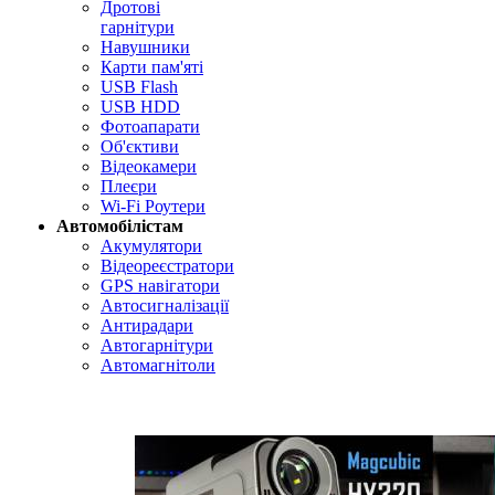
Дротові
гарнітури
Навушники
Карти пам'яті
USB Flash
USB HDD
Фотоапарати
Об'єктиви
Відеокамери
Плеєри
Wi-Fi Роутери
Автомобілістам
Акумулятори
Відеореєстратори
GPS навігатори
Автосигналізації
Антирадари
Автогарнітури
Автомагнітоли